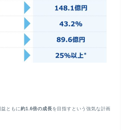
利益ともに
約1.6倍の成長
を目指すという強気な計画