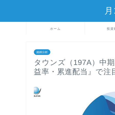
月
ホーム
投資
銘柄分析
タウンズ（197A）中
益率・累進配当』で注