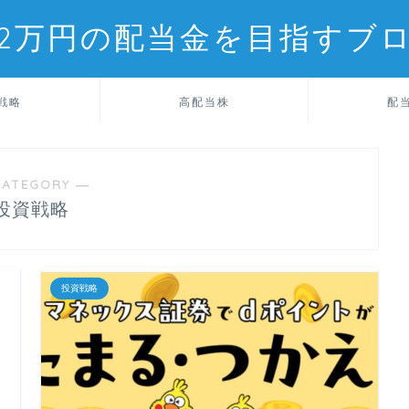
2万円の配当金を目指すブ
戦略
高配当株
配
CATEGORY ―
投資戦略
投資戦略