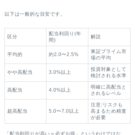
以下は一般的な目安です。
配当利回り(年
区分
解説
間)
東証プライム市
平均的
約2.0〜2.5%
場の平均
投資対象として
やや高配当
3.0%以上
検討される水準
明確に高配当と
高配当
4.0%以上
されるレベル
注意:リスクも
超高配当
5.0〜7.0以上
高まるため精査
が必要
「配当利回りが高い＝必ずお得」というわけではな