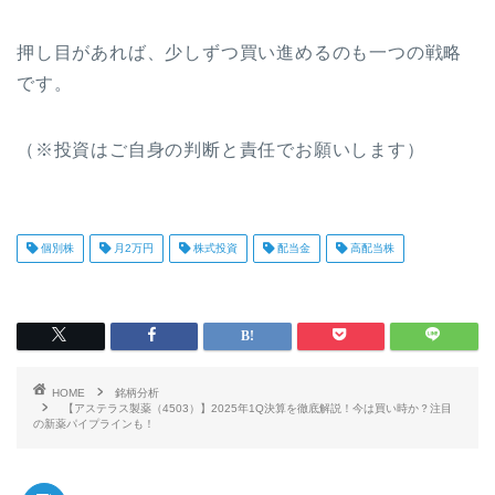
押し目があれば、少しずつ買い進めるのも一つの戦略
です。
（※投資はご自身の判断と責任でお願いします）
個別株
月2万円
株式投資
配当金
高配当株
HOME
銘柄分析
【アステラス製薬（4503）】2025年1Q決算を徹底解説！今は買い時か？注目
の新薬パイプラインも！