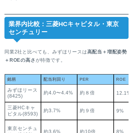
業界内比較：三菱HCキャピタル・東京
センチュリー
同業2社と比べても、みずほリースは
高配当＋増配姿勢
＋ROEの高さ
が特徴です。
銘柄
配当利回り
PER
ROE
みずほリース
約4.0〜4.4%
約８倍
12.1%
(8425)
三菱HCキャ
約3.7%
約９倍
9%
ピタル(8593)
東京センチュ
約3.6%
約10倍
8%