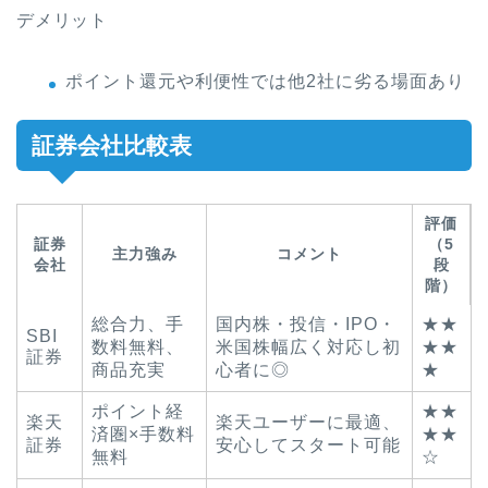
デメリット
ポイント還元や利便性では他2社に劣る場面あり
証券会社比較表
評価
証券
（5
主力強み
コメント
会社
段
階）
総合力、手
国内株・投信・IPO・
★★
SBI
数料無料、
米国株幅広く対応し初
★★
証券
商品充実
心者に◎
★
ポイント経
★★
楽天
楽天ユーザーに最適、
済圏×手数料
★★
証券
安心してスタート可能
無料
☆